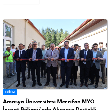
EĞITIM
Amasya Üniversitesi Merzifon MYO
İnşaat Bölümü’nde Akçansa Destekli