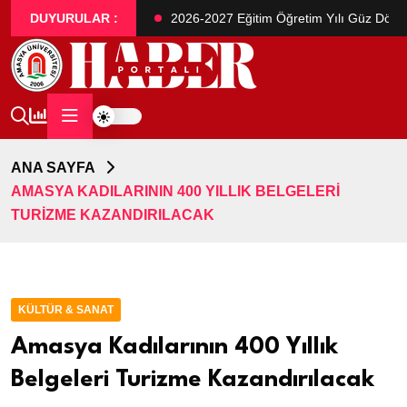
ası Öğrenci Alım İlanı
DUYURULAR :
2026-2027 Eğitim Öğretim Yılı Güz Dönem
ANA SAYFA
AMASYA KADILARININ 400 YILLIK BELGELERI
TURIZME KAZANDIRILACAK
KÜLTÜR & SANAT
Amasya Kadılarının 400 Yıllık
Belgeleri Turizme Kazandırılacak