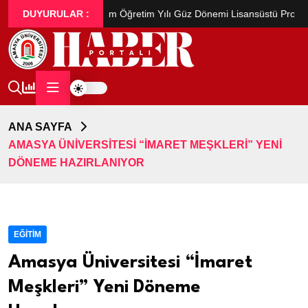
2026-2027 Eğitim Öğretim Yılı Güz Dönemi Lisansüstü Programlara Başv
DUYURULAR :
ANA SAYFA
AMASYA ÜNIVERSITESI “İMARET MEŞKLERI” YENI
DÖNEME HAZIRLANIYOR
EĞITIM
Amasya Üniversitesi “İmaret
Meşkleri” Yeni Döneme