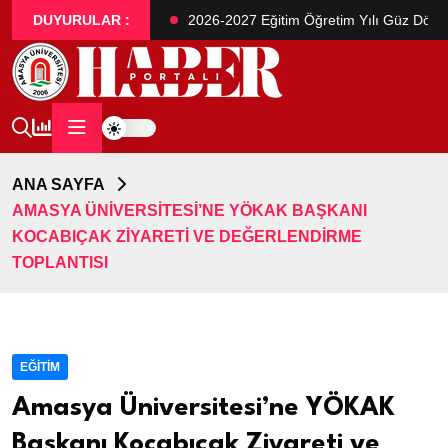
ası Öğrenci Alım İlanı
DUYURULAR :
2026-2027 Eğitim Öğretim Yılı Güz Dönem
ANA SAYFA
AMASYA ÜNIVERSITESI’NE YÖKAK BAŞKANI
KOCABIÇAK ZIYARETI VE DEĞERLENDIRME
TOPLANTISI
EĞITIM
Amasya Üniversitesi’ne YÖKAK
Başkanı Kocabıçak Ziyareti ve