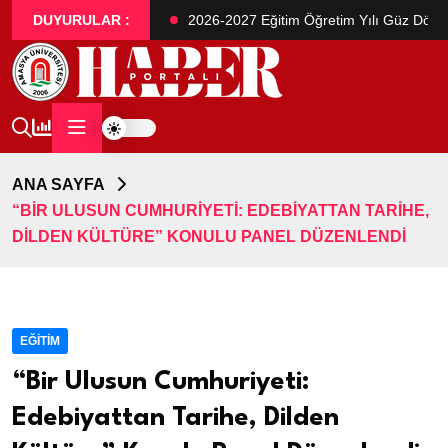
ası Öğrenci Alım İlanı
DUYURULAR :
2026-2027 Eğitim Öğretim Yılı Güz Dönem
ANA SAYFA
“BIR ULUSUN CUMHURIYETI: EDEBIYATTAN TARIHE,
DILDEN KÜLTÜRE” KONULU PANEL DÜZENLENDI
EĞITIM
“Bir Ulusun Cumhuriyeti:
Edebiyattan Tarihe, Dilden