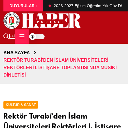
ası Öğrenci Alım İlanı
DUYURULAR :
2026-2027 Eğitim Öğretim Yılı Güz Dönem
ANA SAYFA
REKTÖR TURABI’DEN İSLAM ÜNIVERSITELERI
REKTÖRLERI I. İSTIŞARE TOPLANTISI’NDA MUSIKI
DINLETISI
KÜLTÜR & SANAT
Rektör Turabi’den İslam
Üniversiteleri Rektörleri I. İstişare